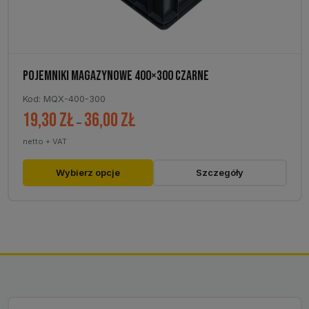
POJEMNIKI MAGAZYNOWE 400×300 CZARNE
Kod: MQX-400-300
19,30
zł
36,00
zł
Zakres
–
cen:
netto + VAT
od
19,30 zł
Ten
Wybierz opcje
Szczegóły
do
produkt
36,00 zł
ma
wiele
wariantów.
Opcje
można
wybrać
na
stronie