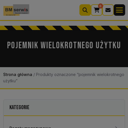
0
Wyszukiwarka
produktów
POJEMNIK WIELOKROTNEGO UŻYTKU
Moje konto
Koszyk (0)
Kontakt
22 633 33 11
Strona główna
/
Produkty oznaczone “pojemnik wielokrotnego
użytku”
KATEGORIE