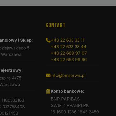
KONTAKT
andlowy i Sklep:
+48 22 633 33 11
+48 22 633 33 44
rdziejewskiego 5
+48 22 669 97 97
 Warszawa
+48 22 663 96 96
rejestrowy:
info@bmserwis.pl
kspira 4/75
 Warszawa
Konto bankowe:
BNP PARIBAS
L 1180533163
SWIFT: PPABPLPK
 012758408
16 1600 1286 1843 2450
00121458