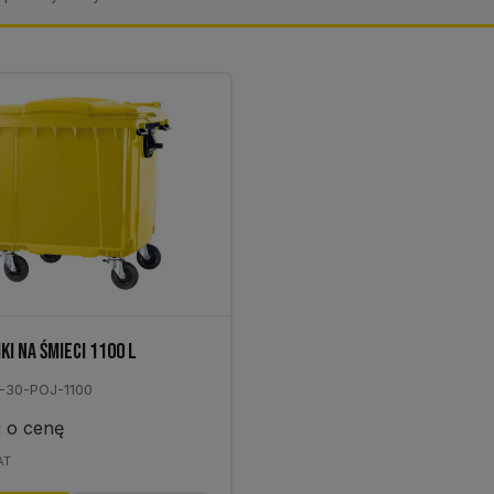
KI NA ŚMIECI 1100 L
E-30-POJ-1100
j o cenę
AT