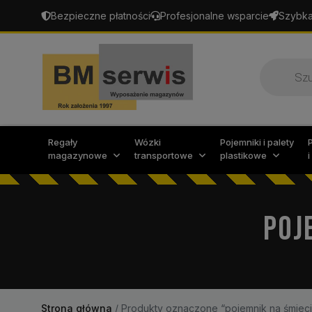
Bezpieczne płatności
Profesjonalne wsparcie
Szybka
Wyszukiw
produktó
Regały
Wózki
Pojemniki i palety
magazynowe
transportowe
plastikowe
POJ
Strona główna
/
Produkty oznaczone “pojemnik na śmiec