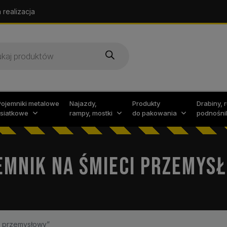
 realizacja
arka
w
Pojemniki metalowe
Najazdy,
Produkty
Drabiny, 
i siatkowe
rampy, mostki
do pakowania
podnośni
EMNIK NA ŚMIECI PRZEMYS
i przemysłowy”