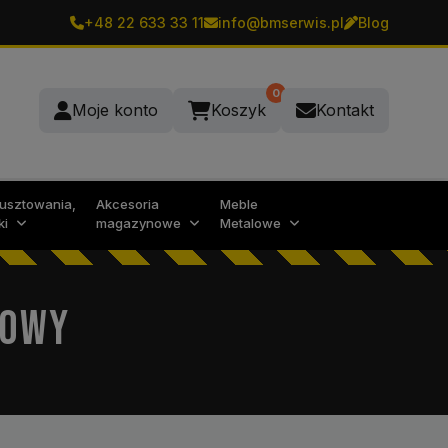
+48 22 633 33 11
info@bmserwis.pl
Blog
0
Moje konto
Koszyk
Kontakt
rusztowania,
Akcesoria
Meble
ki
magazynowe
Metalowe
ŁOWY