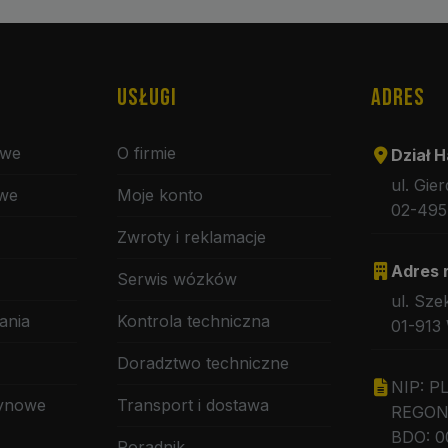
USŁUGI
ADRES
owe
O firmie
Dział H
ul. Gie
owe
Moje konto
02-495
Zwroty i reklamacje
Adres 
Serwis wózków
ul. Sze
ania
Kontrola techniczna
01-913
Doradztwo techniczne
NIP: P
zynowe
Transport i dostawa
REGON:
BDO: 0
Poradnik