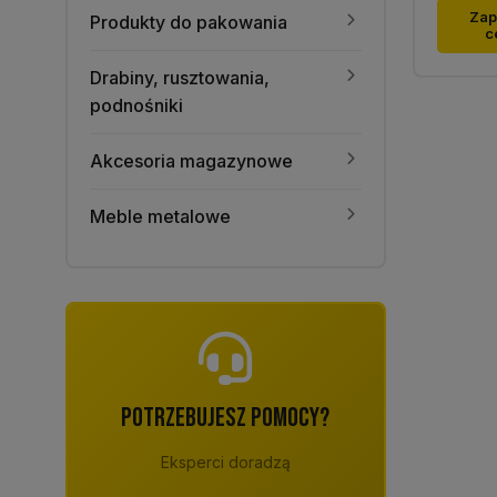
Ten
Zap
Produkty do pakowania
c
produk
ma
Drabiny, rusztowania,
wiele
podnośniki
warian
Opcje
Akcesoria magazynowe
można
wybra
Meble metalowe
na
stronie
produk
POTRZEBUJESZ POMOCY?
Eksperci doradzą