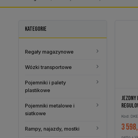
KATEGORIE
Regały magazynowe
Wózki transportowe
Pojemniki i palety
plastikowe
JEZDNY 
REGULO
Pojemniki metalowe i
1×3-5
siatkowe
Kod: DK
3 598
Rampy, najazdy, mostki
netto + V