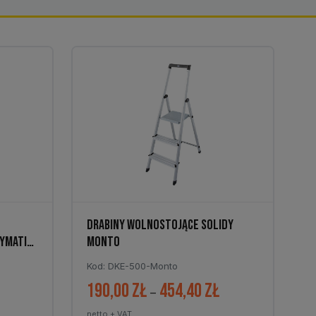
DRABINY WOLNOSTOJĄCE SOLIDY
YMATIC
MONTO
Kod: DKE-500-Monto
190,00
zł
454,40
zł
Zakres
–
cen:
netto + VAT