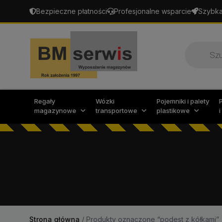
Bezpieczne płatności
Profesjonalne wsparcie
Szybka
Wyszukiw
produktó
Regały
Wózki
Pojemniki i palety
magazynowe
transportowe
plastikowe
Strona główna
/
Produkty oznaczone “podest z kółkami”