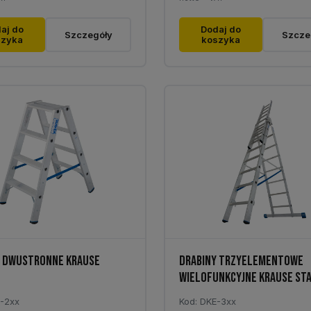
aj do
Dodaj do
Szczegóły
Szcze
szyka
koszyka
Y DWUSTRONNE KRAUSE
DRABINY TRZYELEMENTOWE
WIELOFUNKCYJNE KRAUSE STA
E-2xx
Kod: DKE-3xx