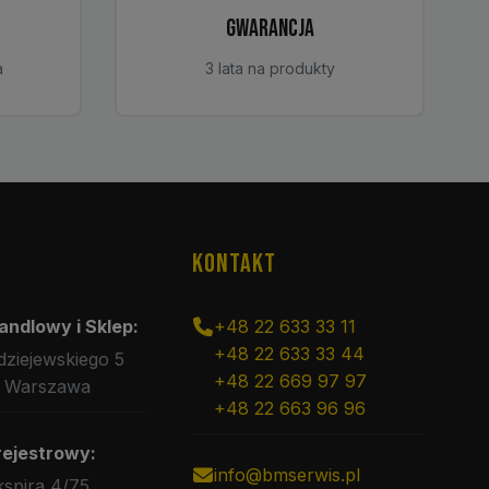
GWARANCJA
a
3 lata na produkty
KONTAKT
andlowy i Sklep:
+48 22 633 33 11
+48 22 633 33 44
rdziejewskiego 5
+48 22 669 97 97
 Warszawa
+48 22 663 96 96
rejestrowy:
info@bmserwis.pl
kspira 4/75