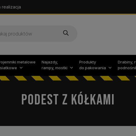
 realizacja
arka
w
Pojemniki metalowe
Najazdy,
Produkty
Drabiny, 
i siatkowe
rampy, mostki
do pakowania
podnośni
PODEST Z KÓŁKAMI