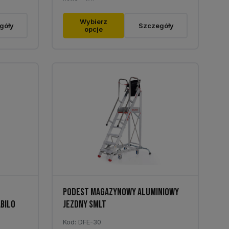
od
Ten
190,00 zł
Wybierz
góły
Szczegóły
opcje
produkt
do
ma
454,40 zł
wiele
wariantów.
Opcje
można
wybrać
na
stronie
produktu
PODEST MAGAZYNOWY ALUMINIOWY
BILO
JEZDNY SMLT
Kod: DFE-30