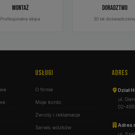
MONTAŻ
DORADZTWO
Profesjonalna ekipa
30 lat doświadczeni
USŁUGI
ADRES
owe
O firmie
Dział H
ul. Gie
owe
Moje konto
02-495
Zwroty i reklamacje
Adres 
Serwis wózków
ul. Sze