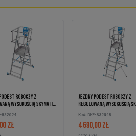
PODEST ROBOCZY Z
JEZDNY PODEST ROBOCZY Z
WANĄ WYSOKOŚCIĄ SKYMATIC
REGULOWANĄ WYSOKOŚCIĄ SK
1×5-9
E-832924
Kod: DKE-832948
,00
zł
4 690,00
zł
AT
netto + VAT