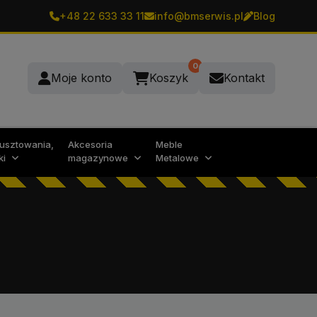
+48 22 633 33 11
info@bmserwis.pl
Blog
0
Moje konto
Koszyk
Kontakt
rusztowania,
Akcesoria
Meble
ki
magazynowe
Metalowe