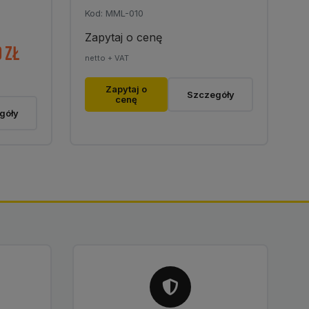
Kod: MML-010
Zapytaj o cenę
0
zł
Zakres
netto + VAT
cen:
od
Zapytaj o
Szczegóły
cenę
2
góły
925,00 zł
do
7
639,00 zł