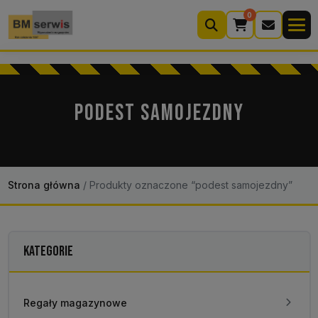
0
Wyszukiwarka
produktów
PODEST SAMOJEZDNY
Moje konto
Koszyk (0)
Kontakt
22 633 33 11
Strona główna
/
Produkty oznaczone “podest samojezdny”
KATEGORIE
Regały magazynowe