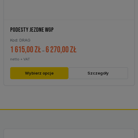
PODESTY JEZDNE WGP
Kod: DRAG
1 615,00
zł
6 270,00
zł
Zakres
–
cen:
netto + VAT
od
1
Ten
Wybierz opcje
Szczegóły
615,00 zł
produkt
do
ma
6
wiele
270,00 zł
wariantów.
Opcje
można
wybrać
na
stronie
produktu