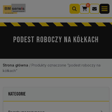
0
Wyszukiwarka
produktów
PODEST ROBOCZY NA KÓŁKACH
Moje konto
Koszyk (0)
Kontakt
22 633 33 11
Strona główna
/
Produkty oznaczone “podest roboczy na
kółkach”
KATEGORIE