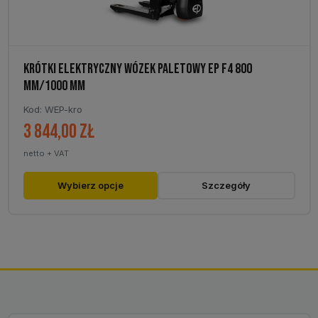
KRÓTKI ELEKTRYCZNY WÓZEK PALETOWY EP F4 800
MM/1000 MM
Kod: WEP-kro
3 844,00
zł
netto + VAT
Ten
Wybierz opcje
Szczegóły
produkt
ma
wiele
wariantów.
Opcje
można
wybrać
na