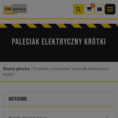
0
Wyszukiwarka
produktów
PALECIAK ELEKTRYCZNY KRÓTKI
Moje konto
Koszyk (0)
Kontakt
22 633 33 11
Strona główna
/
Produkty oznaczone “paleciak elektryczny
krótki”
KATEGORIE