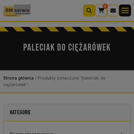
0
Wyszukiwarka
produktów
PALECIAK DO CIĘŻARÓWEK
Moje konto
Koszyk (0)
Kontakt
22 633 33 11
Strona główna
/
Produkty oznaczone “paleciak do
ciężarówek”
KATEGORIE