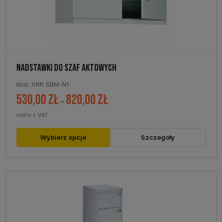
NADSTAWKI DO SZAF AKTOWYCH
Kod: XRR SBM-N1
530,00
zł
820,00
zł
Zakres
–
cen:
netto + VAT
od
530,00 zł
Ten
Wybierz opcje
Szczegóły
do
produkt
820,00 zł
ma
wiele
wariantów.
Opcje
można
wybrać
na