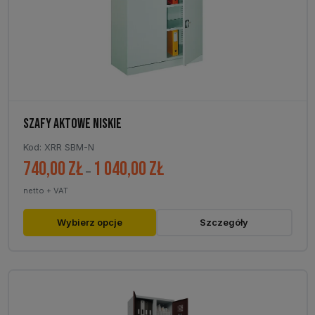
na
stronie
produktu
SZAFY AKTOWE NISKIE
Kod: XRR SBM-N
740,00
zł
1 040,00
zł
Zakres
–
cen:
netto + VAT
od
740,00 zł
Ten
Wybierz opcje
Szczegóły
do
produkt
1
ma
040,00 zł
wiele
wariantów.
Opcje
można