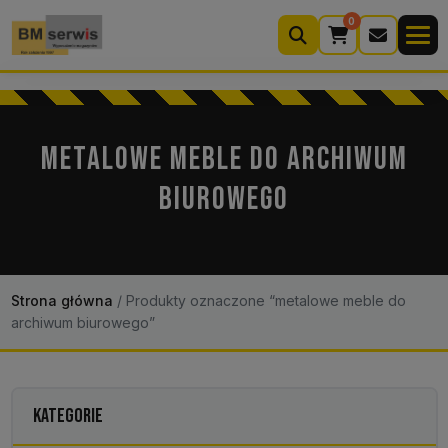
0
Wyszukiwarka
produktów
METALOWE MEBLE DO ARCHIWUM
BIUROWEGO
Moje konto
Koszyk (0)
Kontakt
22 633 33 11
Strona główna
/
Produkty oznaczone “metalowe meble do
archiwum biurowego”
KATEGORIE