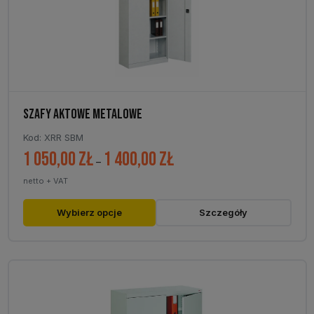
na
stronie
produktu
SZAFY AKTOWE METALOWE
Kod: XRR SBM
1 050,00
zł
1 400,00
zł
Zakres
–
cen:
netto + VAT
od
1
Ten
Wybierz opcje
Szczegóły
050,00 zł
produkt
do
ma
1
wiele
400,00 zł
wariantów.
Opcje
można
wybrać