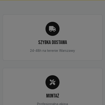
można
wybrać
na
stronie
produktu
SZYBKA DOSTAWA
24-48h na terenie Warszawy
MONTAŻ
Profesjonalna ekipa