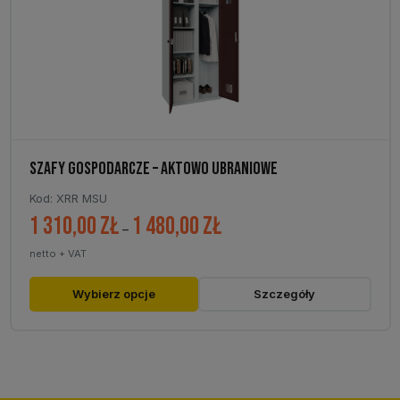
wybrać
na
stronie
produktu
SZAFY GOSPODARCZE – AKTOWO UBRANIOWE
Kod: XRR MSU
1 310,00
zł
1 480,00
zł
Zakres
–
cen:
netto + VAT
od
1
Ten
Wybierz opcje
Szczegóły
310,00 zł
produkt
do
ma
1
wiele
480,00 zł
wariantów.
Opcje