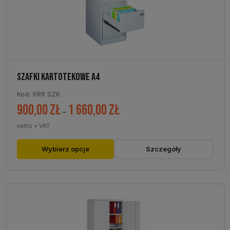
stronie
produktu
SZAFKI KARTOTEKOWE A4
Kod: XRR SZK
900,00
zł
1 660,00
zł
Zakres
–
cen:
netto + VAT
od
900,00 zł
Ten
Wybierz opcje
Szczegóły
do
produkt
1
ma
660,00 zł
wiele
wariantów.
Opcje
można
wybrać