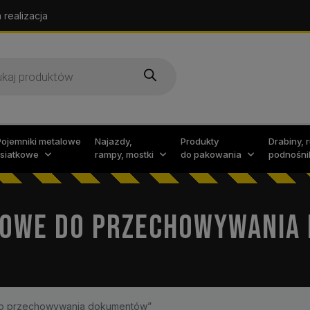
 realizacja
arka
w
Pojemniki metalowe
Najazdy,
Produkty
Drabiny, 
i siatkowe
rampy, mostki
do pakowania
podnośni
LOWE DO PRZECHOWYWANIA
do przechowywania dokumentów”