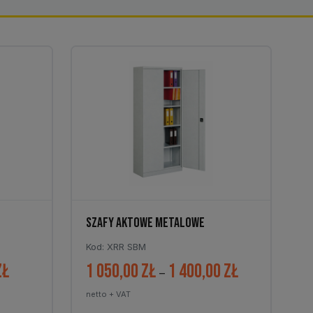
SZAFY AKTOWE METALOWE
Kod: XRR SBM
zł
1 050,00
zł
1 400,00
zł
Zakres
Zakres
–
cen:
cen:
netto + VAT
od
od