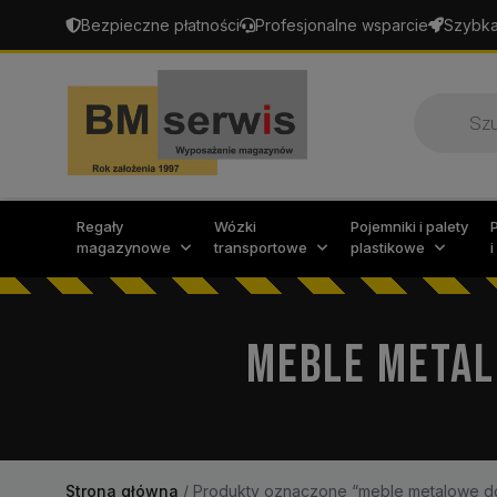
Bezpieczne płatności
Profesjonalne wsparcie
Szybka
Wyszukiw
produktó
Regały
Wózki
Pojemniki i palety
magazynowe
transportowe
plastikowe
MEBLE META
Strona główna
/
Produkty oznaczone “meble metalowe 