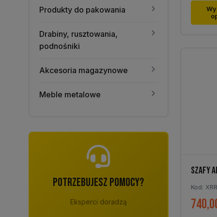
Ten
Produkty do pakowania
Wy
o
produk
ma
Drabiny, rusztowania,
wiele
podnośniki
warian
Opcje
Akcesoria magazynowe
można
wybra
Meble metalowe
na
stronie
produk
SZAFY A
POTRZEBUJESZ POMOCY?
Kod: XR
740,0
Eksperci doradzą