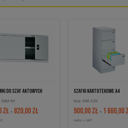
KI DO SZAF AKTOWYCH
SZAFKI KARTOTEKOWE A4
R SBM-N1
Kod: XRR SZK
0
zł
820,00
zł
900,00
zł
1 660,00
Zakres
–
–
cen:
AT
netto + VAT
od