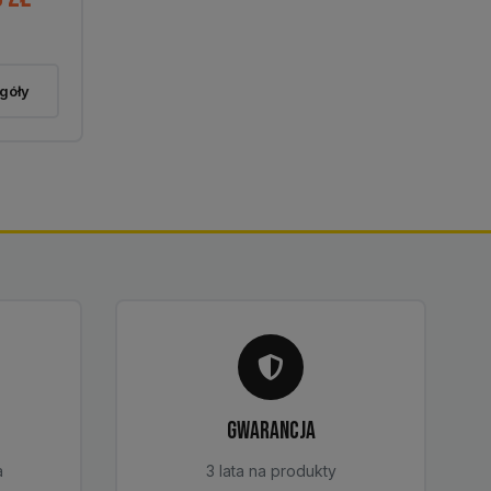
cen:
od
1
góły
310,00 zł
do
1
480,00 zł
GWARANCJA
a
3 lata na produkty