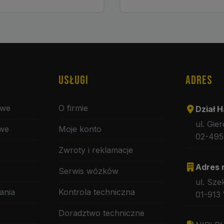
USŁUGI
ADRES
owe
O firmie
Dział H
ul. Gie
owe
Moje konto
02-495
Zwroty i reklamacje
Adres 
Serwis wózków
ul. Sze
ania
Kontrola techniczna
01-913
Doradztwo techniczne