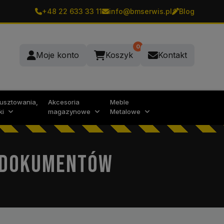
+48 22 633 33 11
info@bmserwis.pl
Blog
0
Moje konto
Koszyk
Kontakt
rusztowania,
Akcesoria
Meble
ki
magazynowe
Metalowe
 DOKUMENTÓW