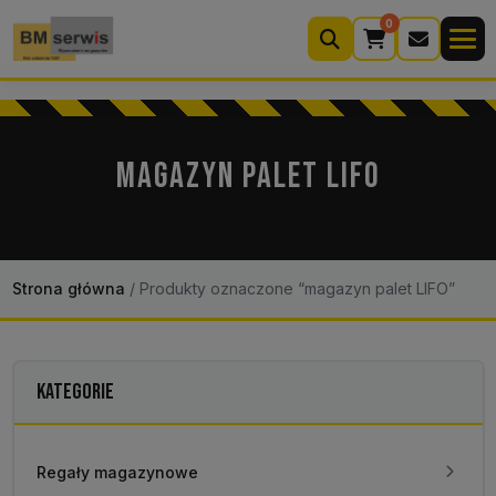
0
Wyszukiwarka
produktów
MAGAZYN PALET LIFO
Moje konto
Koszyk (0)
Kontakt
22 633 33 11
Strona główna
/
Produkty oznaczone “magazyn palet LIFO”
KATEGORIE
Regały magazynowe