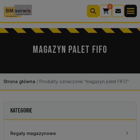
0
Wyszukiwarka
produktów
MAGAZYN PALET FIFO
Moje konto
Koszyk (0)
Kontakt
22 633 33 11
Strona główna
/
Produkty oznaczone “magazyn palet FIFO”
KATEGORIE
Regały magazynowe