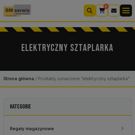
0
Wyszukiwarka
produktów
ELEKTRYCZNY SZTAPLARKA
Moje konto
Koszyk (0)
Kontakt
22 633 33 11
Strona główna
/
Produkty oznaczone “elektryczny sztaplarka”
KATEGORIE
Regały magazynowe