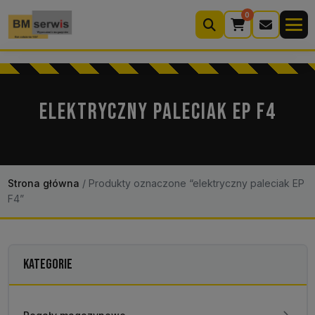
0
Wyszukiwarka
produktów
ELEKTRYCZNY PALECIAK EP F4
Moje konto
Koszyk (0)
Kontakt
22 633 33 11
Strona główna
/
Produkty oznaczone “elektryczny paleciak EP
F4”
KATEGORIE