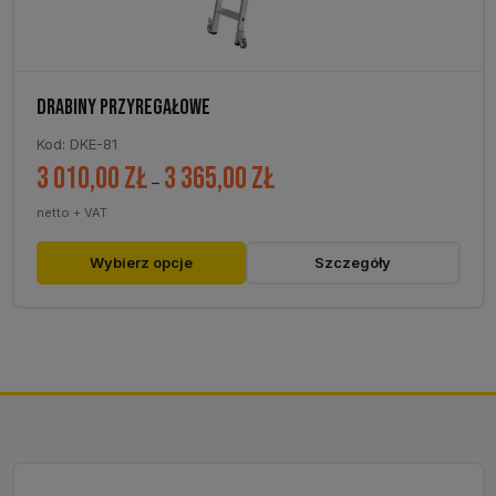
DRABINY PRZYREGAŁOWE
Kod: DKE-81
3 010,00
zł
3 365,00
zł
Zakres
–
cen:
netto + VAT
od
3
Ten
Wybierz opcje
Szczegóły
010,00 zł
produkt
do
ma
3
wiele
365,00 zł
wariantów.
Opcje
można
wybrać
na
stronie
produktu