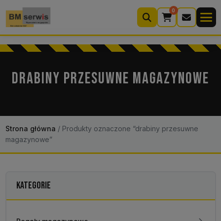
0
Wyszukiwarka
produktów
DRABINY PRZESUWNE MAGAZYNOWE
Moje konto
Koszyk (0)
Kontakt
22 633 33 11
Strona główna
/
Produkty oznaczone “drabiny przesuwne
magazynowe”
KATEGORIE