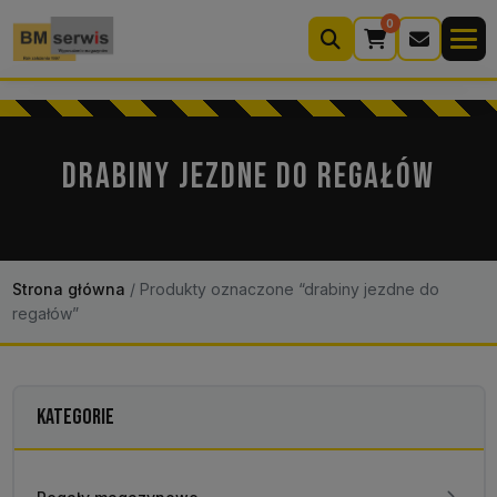
0
Wyszukiwarka
produktów
DRABINY JEZDNE DO REGAŁÓW
Moje konto
Koszyk (0)
Kontakt
22 633 33 11
Strona główna
/
Produkty oznaczone “drabiny jezdne do
regałów”
KATEGORIE