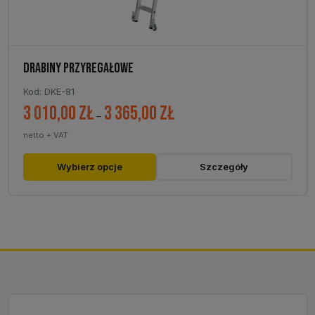
DRABINY PRZYREGAŁOWE
Kod: DKE-81
3 010,00
zł
3 365,00
zł
Zakres
–
cen:
netto + VAT
od
3
Ten
Wybierz opcje
Szczegóły
010,00 zł
produkt
do
ma
3
wiele
365,00 zł
wariantów.
Opcje
można
wybrać
na
stronie
produktu