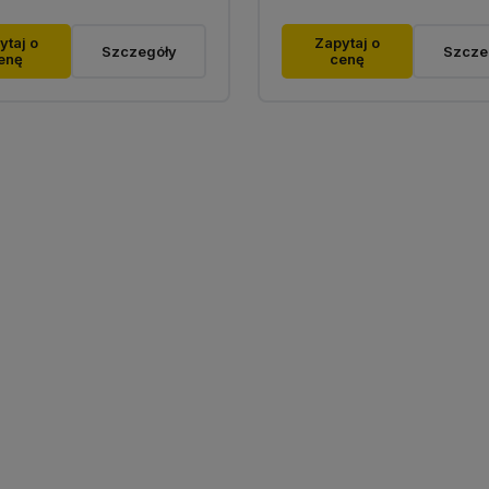
ytaj o
Zapytaj o
Szczegóły
Szcze
enę
cenę