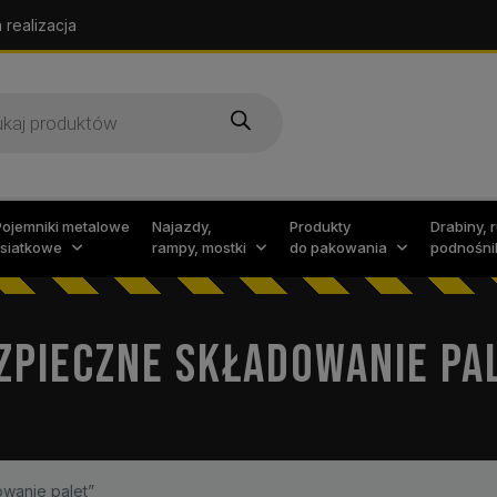
 realizacja
arka
w
Pojemniki metalowe
Najazdy,
Produkty
Drabiny, 
i siatkowe
rampy, mostki
do pakowania
podnośni
ZPIECZNE SKŁADOWANIE PA
wanie palet”