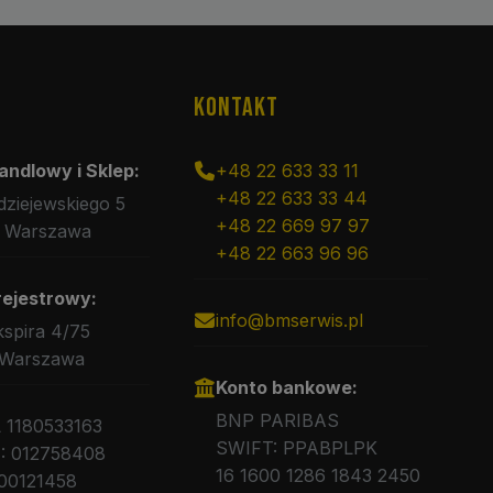
KONTAKT
andlowy i Sklep:
+48 22 633 33 11
+48 22 633 33 44
rdziejewskiego 5
+48 22 669 97 97
 Warszawa
+48 22 663 96 96
rejestrowy:
info@bmserwis.pl
kspira 4/75
 Warszawa
Konto bankowe:
BNP PARIBAS
L 1180533163
SWIFT: PPABPLPK
 012758408
16 1600 1286 1843 2450
00121458