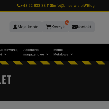
+48 22 633 33 11
info@bmserwis.pl
Blog
0
Moje konto
Koszyk
Kontakt
rusztowania,
Akcesoria
Meble
ki
magazynowe
Metalowe
LET