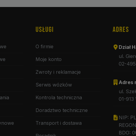
USŁUGI
ADRES
owe
O firmie
Dział H
ul. Gie
owe
Moje konto
02-495
Zwroty i reklamacje
Adres 
Serwis wózków
ul. Sze
ania
Kontrola techniczna
01-913
Doradztwo techniczne
NIP: P
zynowe
Transport i dostawa
REGON:
BDO: 0
Poradnik