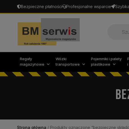
Bezpieczne płatności
Profesjonalne wsparcie
Szybka
Wyszukiw
produktó
Regały
Wózki
Pojemniki i palety
magazynowe
transportowe
plastikowe
BE
Strona główna
/
Produkty oznaczone “bezpieczne składo