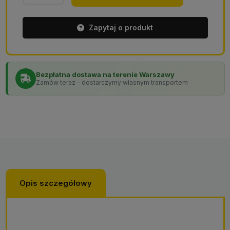
plastikowe
do
Zapytaj o produkt
pojemników
transportowych
Bezpłatna dostawa na terenie Warszawy
Zamów teraz - dostarczymy własnym transportem
Opis szczegółowy