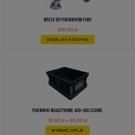
Wózek do pojemników EURO
330,00
zł
DODAJ DO KOSZYKA
Pojemniki magazynowe 400×300 CZARNE
Zakres
–
19,30
zł
36,00
zł
cen:
Ten
WYBIERZ OPCJE
od