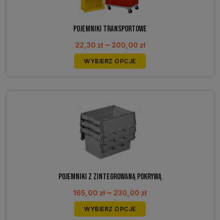
Pojemniki transportowe
Zakres
–
22,30
zł
200,00
zł
cen:
Ten
WYBIERZ OPCJE
od
produkt
22,30 zł
ma
do
wiele
200,00 zł
wariantów.
Opcje
można
wybrać
na
stronie
produktu
Pojemniki z zintegrowaną pokrywą
Zakres
–
165,00
zł
230,00
zł
cen:
Ten
WYBIERZ OPCJE
od
produkt