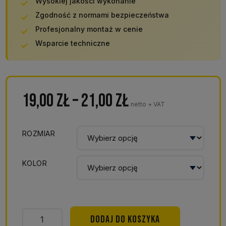
Wysokiej jakości wykonanie
Zgodność z normami bezpieczeństwa
Profesjonalny montaż w cenie
Wsparcie techniczne
Zakres
19,00
zł
–
21,00
zł
netto + VAT
cen:
od
ROZMIAR
19,00 zł
KOLOR
do
21,00 zł
ilość
DODAJ DO KOSZYKA
Pokrywy