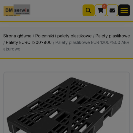
0
Wyszukiwarka
produktów
Strona główna
/
Pojemniki i palety plastikowe
/
Palety plastikowe
/
Palety EURO 1200x800
/
Palety plastikowe EUR 1200×800 ABR
ażurowe
Moje konto
Koszyk (0)
Kontakt
22 633 33 11