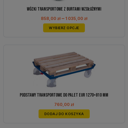
Wózki transportowe z burtami wzdłużnymi
Zakres
–
858,00
zł
1 035,00
zł
cen:
Ten
WYBIERZ OPCJE
od
produkt
858,00 zł
ma
do
wiele
1
wariantów.
035,00 zł
Opcje
można
wybrać
na
stronie
produktu
Podstawy transportowe do palet EUR 1270×810 mm
760,00
zł
DODAJ DO KOSZYKA