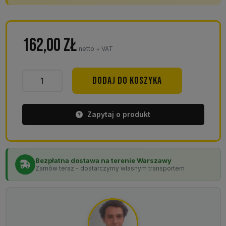
162,00
zł
netto + VAT
ilość
DODAJ DO KOSZYKA
Palety
plastikowe
EUR
Zapytaj o produkt
1200x800
ABR
ażurowe
Bezpłatna dostawa na terenie Warszawy
Zamów teraz - dostarczymy własnym transportem