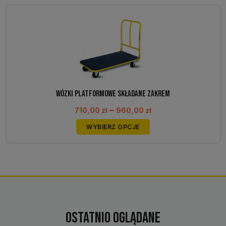
Wózki platformowe składane Zakrem
Zakres
–
710,00
zł
960,00
zł
cen:
Ten
WYBIERZ OPCJE
od
produkt
710,00 zł
ma
do
wiele
960,00 zł
wariantów.
Opcje
można
wybrać
Ostatnio oglądane
na
stronie