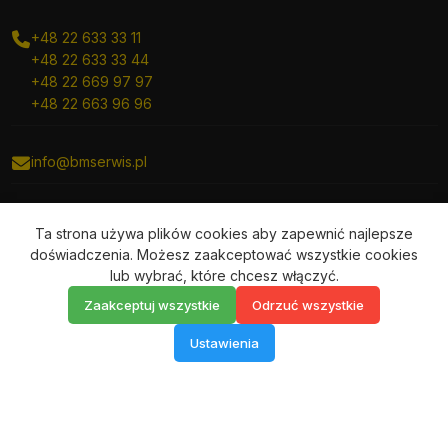
+48 22 633 33 11
+48 22 633 33 44
+48 22 669 97 97
+48 22 663 96 96
info@bmserwis.pl
Konto bankowe:
Ta strona używa plików cookies aby zapewnić najlepsze
BNP PARIBAS
doświadczenia. Możesz zaakceptować wszystkie cookies
SWIFT: PPABPLPK
lub wybrać, które chcesz włączyć.
16 1600 1286 1843 2450 1000 0001
Zaakceptuj wszystkie
Odrzuć wszystkie
Ustawienia
© 2026 BM Serwis. Wszystkie prawa zastrzeżone.
Polityka prywatności
Regulamin
RODO
Mapa