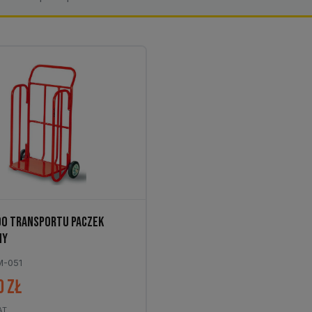
DO TRANSPORTU PACZEK
NY
M-051
0
zł
AT