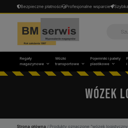
Bezpieczne płatności
Profesjonalne wsparcie
Szybka
Wyszukiw
produktó
Regały
Wózki
Pojemniki i palety
magazynowe
transportowe
plastikowe
WÓZEK L
Strona główna
/
Produkty oznaczone “wózek logistyczny 