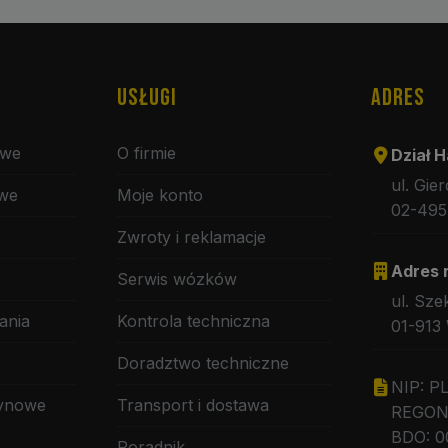
USŁUGI
ADRES
owe
O firmie
Dział H
ul. Gie
owe
Moje konto
02-495
Zwroty i reklamacje
Adres 
Serwis wózków
ul. Sze
ania
Kontrola techniczna
01-913
Doradztwo techniczne
NIP: P
zynowe
Transport i dostawa
REGON:
BDO: 0
Poradnik