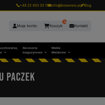
+48 22 633 33 11
info@bmserwis.pl
Blog
0
Moje konto
Koszyk
Kontakt
rusztowania,
Akcesoria
Meble
ki
magazynowe
Metalowe
U PACZEK