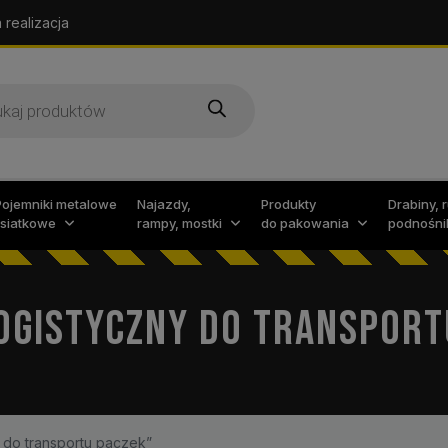
 realizacja
arka
w
Pojemniki metalowe
Najazdy,
Produkty
Drabiny, 
i siatkowe
rampy, mostki
do pakowania
podnośni
OGISTYCZNY DO TRANSPORT
do transportu paczek”