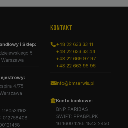
KONTAKT
andlowy i Sklep:
+48 22 633 33 11
+48 22 633 33 44
rdziejewskiego 5
+48 22 669 97 97
 Warszawa
+48 22 663 96 96
rejestrowy:
info@bmserwis.pl
kspira 4/75
 Warszawa
Konto bankowe:
BNP PARIBAS
L 1180533163
SWIFT: PPABPLPK
 012758408
16 1600 1286 1843 2450
00121458