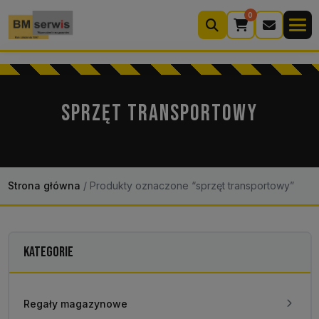
0
Wyszukiwarka
produktów
SPRZĘT TRANSPORTOWY
Moje konto
Koszyk (0)
Kontakt
22 633 33 11
Strona główna
/
Produkty oznaczone “sprzęt transportowy”
KATEGORIE
Regały magazynowe