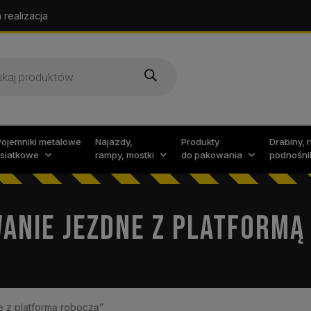
 realizacja
arka
w
Pojemniki metalowe
Najazdy,
Produkty
Drabiny, 
i siatkowe
rampy, mostki
do pakowania
podnośni
ANIE JEZDNE Z PLATFORMĄ
 z platformą roboczą”