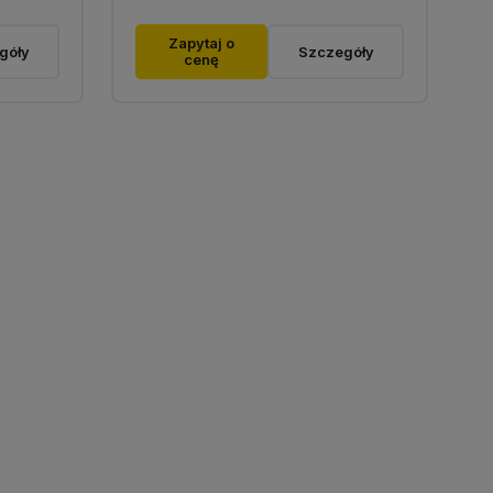
Zapytaj o
góły
Szczegóły
cenę