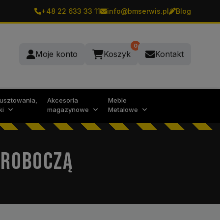
+48 22 633 33 11
info@bmserwis.pl
Blog
0
Moje konto
Koszyk
Kontakt
rusztowania,
Akcesoria
Meble
ki
magazynowe
Metalowe
 ROBOCZĄ