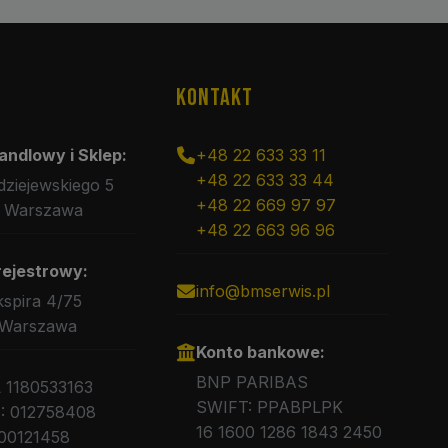
KONTAKT
andlowy i Sklep:
+48 22 633 33 11
+48 22 633 33 44
rdziejewskiego 5
+48 22 669 97 97
 Warszawa
+48 22 663 96 96
rejestrowy:
info@bmserwis.pl
kspira 4/75
 Warszawa
Konto bankowe:
BNP PARIBAS
L 1180533163
SWIFT: PPABPLPK
 012758408
16 1600 1286 1843 2450
00121458