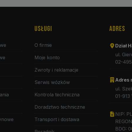
USŁUGI
ADRES
owe
O firmie
Dział H
ul. Gie
owe
Moje konto
02-495
Zwroty i reklamacje
Adres 
Serwis wózków
ul. Sze
ania
Kontrola techniczna
01-913
Doradztwo techniczne
NIP: P
zynowe
Transport i dostawa
REGON:
BDO: 0
Poradnik