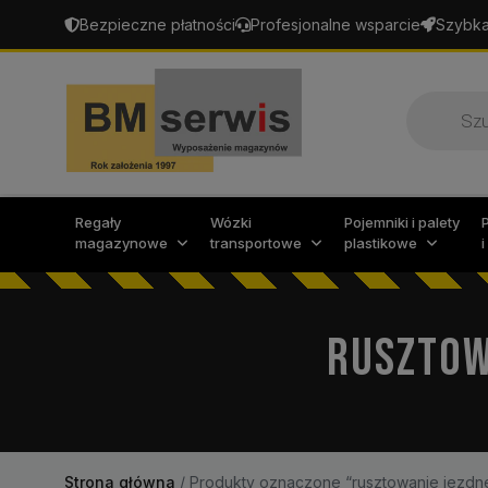
Bezpieczne płatności
Profesjonalne wsparcie
Szybka
Wyszukiw
produktó
Regały
Wózki
Pojemniki i palety
magazynowe
transportowe
plastikowe
RUSZTOW
Strona główna
/
Produkty oznaczone “rusztowanie jezdne