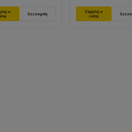
ytaj o
Zapytaj o
Szczegóły
Szcze
enę
cenę