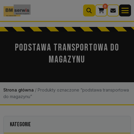
0
Wyszukiwarka
produktów
PODSTAWA TRANSPORTOWA DO
MAGAZYNU
Moje konto
Koszyk (0)
Kontakt
22 633 33 11
Strona główna
/
Produkty oznaczone “podstawa transportowa
do magazynu”
KATEGORIE