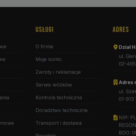
USŁUGI
ADRES
owe
O firmie
Dział H
ul. Gie
owe
Moje konto
02-495
Zwroty i reklamacje
Adres 
Serwis wózków
ul. Sze
ania
Kontrola techniczna
01-913
Doradztwo techniczne
NIP: P
zynowe
Transport i dostawa
REGON:
BDO: 0
Poradnik