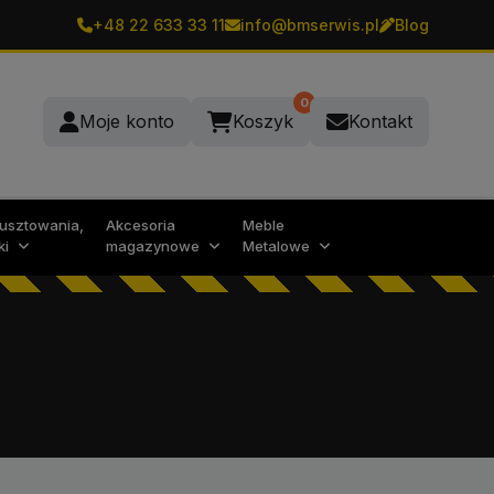
+48 22 633 33 11
info@bmserwis.pl
Blog
0
Moje konto
Koszyk
Kontakt
rusztowania,
Akcesoria
Meble
ki
magazynowe
Metalowe