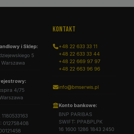
KONTAKT
andlowy i Sklep:
+48 22 633 33 11
+48 22 633 33 44
rdziejewskiego 5
+48 22 669 97 97
 Warszawa
+48 22 663 96 96
rejestrowy:
info@bmserwis.pl
kspira 4/75
 Warszawa
Konto bankowe:
BNP PARIBAS
L 1180533163
SWIFT: PPABPLPK
 012758408
16 1600 1286 1843 2450
00121458