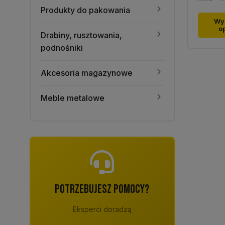
Produkty do pakowania
Ten
Wy
o
produk
Drabiny, rusztowania,
ma
podnośniki
wiele
warian
Akcesoria magazynowe
Opcje
można
Meble metalowe
wybra
na
stronie
produk
POTRZEBUJESZ POMOCY?
Eksperci doradzą