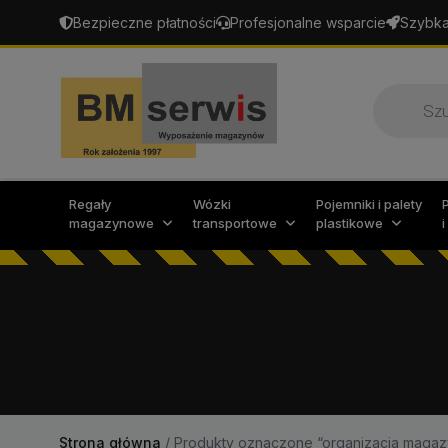
Bezpieczne płatności
Profesjonalne wsparcie
Szybka
Wyszukiw
produktó
Regały
Wózki
Pojemniki i palety
magazynowe
transportowe
plastikowe
Strona główna
/
Produkty oznaczone “organizacja magaz