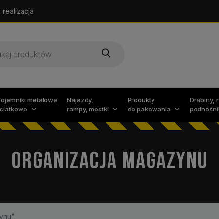
 realizacja
arka
w
Pojemniki metalowe
Najazdy,
Produkty
Drabiny, 
i siatkowe
rampy, mostki
do pakowania
podnośni
ORGANIZACJA MAGAZYNU
ynu”