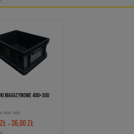
KI MAGAZYNOWE 400×300
X-400-300
zł
36,00
zł
Zakres
–
cen:
AT