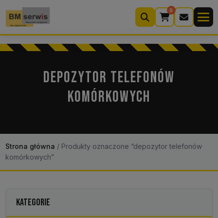
0
Wyszukiwarka
produktów
DEPOZYTOR TELEFONÓW
KOMÓRKOWYCH
Moje konto
Koszyk (0)
Kontakt
22 633 33 11
Strona główna
/
Produkty oznaczone “depozytor telefonów
komórkowych”
KATEGORIE