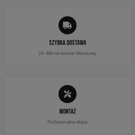
na
stronie
produktu
SZYBKA DOSTAWA
24-48h na terenie Warszawy
MONTAŻ
Profesjonalna ekipa