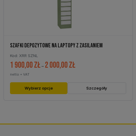
SZAFKI DEPOZYTOWE NA LAPTOPY Z ZASILANIEM
Kod: XRR SZNL
1 900,00
zł
2 000,00
zł
Zakres
–
cen:
netto + VAT
od
1
Ten
Wybierz opcje
Szczegóły
900,00 zł
produkt
do
ma
2
wiele
000,00 zł
wariantów.
Opcje
można
wybrać